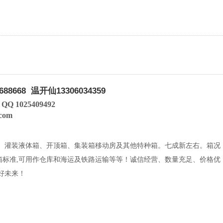
688668
温开仙13306034359
QQ 1025409492
.com
箱、灌装液体箱、开顶箱、集装箱移动房及其他特种箱。七成新左右。箱况
箱标准,可用作仓库和海运及铁路运输等等！诚信经营、数量充足、价格优
好未来！