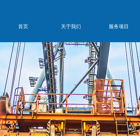
首页
关于我们
服务项目