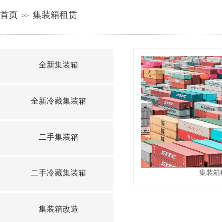
首页
集装箱租赁
>>
全新集装箱
全新冷藏集装箱
二手集装箱
集装箱
二手冷藏集装箱
集装箱改造