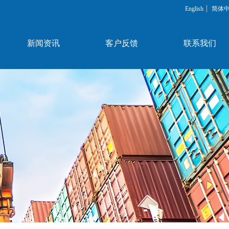
English
简体
新闻资讯
客户反馈
联系我们